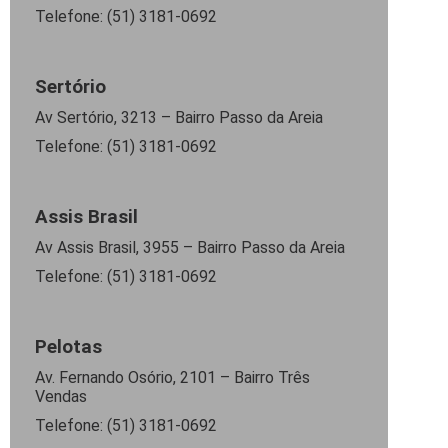
Telefone: (51) 3181-0692
Sertório
Av Sertório, 3213 – Bairro Passo da Areia
Telefone: (51) 3181-0692
Assis Brasil
Av Assis Brasil, 3955 – Bairro Passo da Areia
Telefone: (51) 3181-0692
Pelotas
Av. Fernando Osório, 2101 – Bairro Três
Vendas
Telefone: (51) 3181-0692